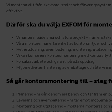
Vi monterar allt från skrivbord, stolar och förvaringssyste
effektivt.
Därför ska du välja EXFOM för mont
Vi hanterar både små och stora projekt – från enstaka
Våra montörer har erfarenhet av kontorsmiljöer och ve
Helhetslösning: avemballering, montering, utplacering
Vi kan kombinera kontorsmontering med kontorsflytt e
Försäkrat arbete och garanti på alla uppdrag.
Miljömedveten hantering av emballage och återvinning
Så går kontorsmontering till – steg f
Planering – vi går igenom era behov och tar fram en pl
Leverans och avemballering – vi tar emot möblerna o
Montering och utplacering – möblerna monteras och pl