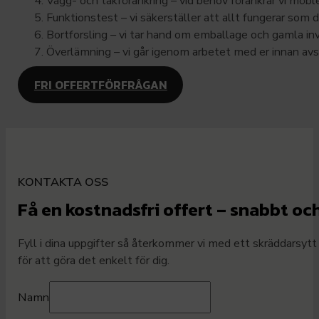
Vägg- och takförankring – vid behov förankrar vi möble
Funktionstest – vi säkerställer att allt fungerar som d
Bortforsling – vi tar hand om emballage och gamla inv
Överlämning – vi går igenom arbetet med er innan avs
FRI OFFERTFÖRFRÅGAN
KONTAKTA OSS
Få en kostnadsfri offert – snabbt oc
Fyll i dina uppgifter så återkommer vi med ett skräddarsytt
för att göra det enkelt för dig.
Namn