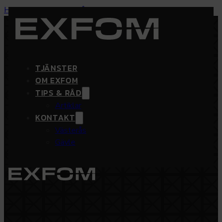
Hoppa till huvudinnehåll
Hoppa till sidfot
KONTORSMONTERING
TJÄNSTER
OM EXFOM
I VÄSTERÅS, GÄVLE
TIPS & RÅD
OCH MÄLARDALEN
Artiklar
KONTAKT
Västerås
Gävle