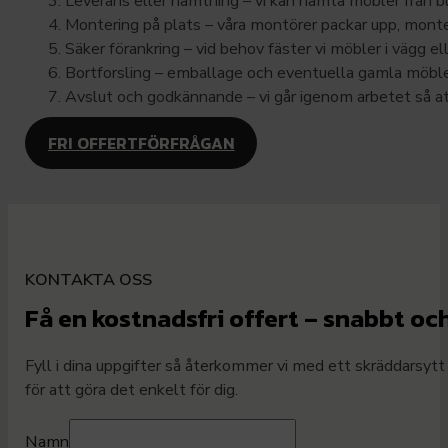
Leverans eller hämtning – vi kan hämta möbler från bu
Montering på plats – våra montörer packar upp, monter
Säker förankring – vid behov fäster vi möbler i vägg el
Bortforsling – emballage och eventuella gamla möbl
Avslut och godkännande – vi går igenom arbetet så att
FRI OFFERTFÖRFRÅGAN
KONTAKTA OSS
Få en kostnadsfri offert – snabbt oc
Fyll i dina uppgifter så återkommer vi med ett skräddarsytt
för att göra det enkelt för dig.
Namn