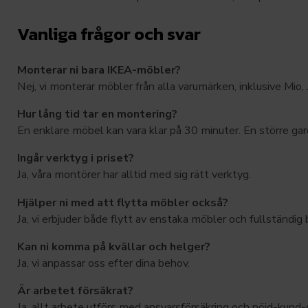
Vanliga frågor och svar
Monterar ni bara IKEA-möbler?
Nej, vi monterar möbler från alla varumärken, inklusive Mio
Hur lång tid tar en montering?
En enklare möbel kan vara klar på 30 minuter. En större gar
Ingår verktyg i priset?
Ja, våra montörer har alltid med sig rätt verktyg.
Hjälper ni med att flytta möbler också?
Ja, vi erbjuder både flytt av enstaka möbler och fullständig
Kan ni komma på kvällar och helger?
Ja, vi anpassar oss efter dina behov.
Är arbetet försäkrat?
Ja, allt arbete utförs med ansvarsförsäkring och nöjd-kund-