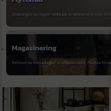
Städningen du slipper tänka på. Vi lämnar rent, redo för 
Magasinering
Behöver du mellanlagra? Vi erbjuder säkra, flexibla förvar