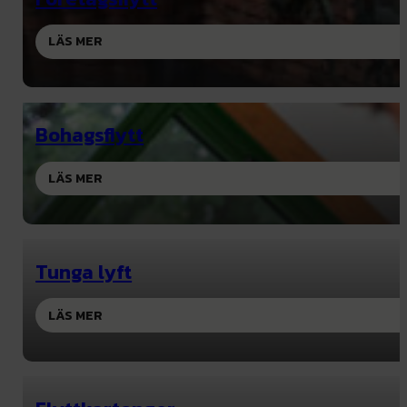
LÄS MER
Bohagsflytt
LÄS MER
Tunga lyft
LÄS MER