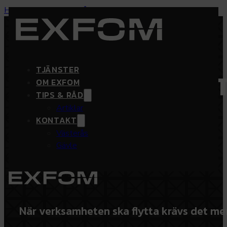
Hoppa till huvudinnehåll
Hoppa till sidfot
TJÄNSTER
FÖRETAGSFLYT
OM EXFOM
TIPS & RÅD
Artiklar
KONTAKT
Västerås
Gävle
När verksamheten ska flytta krävs det mer 